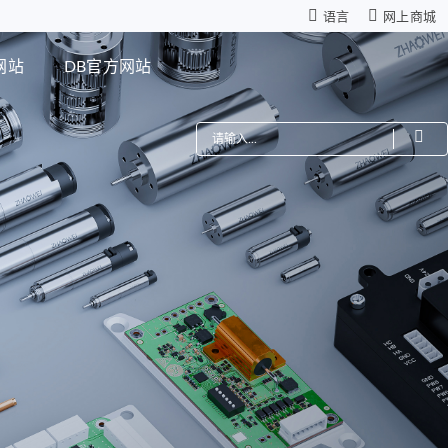
语言
网上商城
网站
DB官方网站
费
机器人
星减速箱（高性能版）
零背隙齿轮箱
模组
仿生机器人灵巧手
距调节驱动系统
ZWSMD Φ4mm系列
电路板
ZWSMD Φ6mm系列
ZWSMD Φ8mm系列
ZWSMD Φ10mm系列
ZWSMD Φ12mm系列
ZWSMD Φ16mm系列
ZWSMD Φ19mm系列