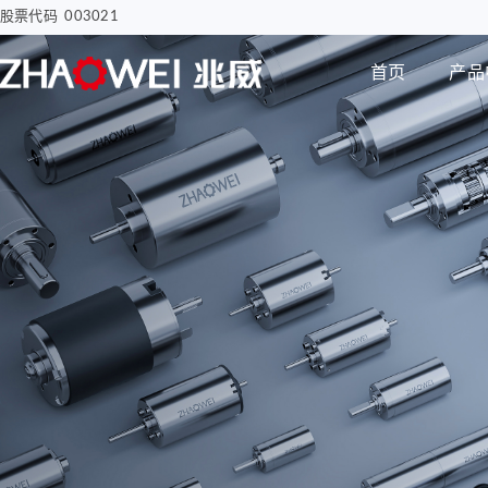
股票代码 003021
首页
产品
汽车电子
智慧医疗
步进电机
编码器
智能汽车屏幕解决方案
骨科手术创面清洗泵
电子驻车MGU
胰岛素注射泵
Φ8mm 编码器
研发实力
企业动态
公司介绍
电机
智能尾门伸缩
移液工作站驱动系统
Φ12mm 编码器
拇指并排直线电机
Φ22mm 编码器
Φ12mm拇指直线电机
Φ38mm 编码器
Φ12mm掌心直线电
机-1
无刷空心杯电机
Φ12mm掌心直线电