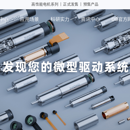
高性能电机系列
|
正式发售
|
预售产品
中心
应用场景
科研实力
资讯中心
DB官方
工业自动化
智能消
行星减速箱
行
高性能电机应用
摄像头
微型瞳
PD版本
MD版本
可持续发展
设计实力
展会活动
DB官方网站
智能制造
行业资讯
检测能力
常见问题
ZWPD Φ4.3mm系列
ZWMD Φ3.4mm系列
ZWPD Φ6mm系列
ZWMD Φ4.3mm系列
ZWPD Φ8mm系列
ZWMD Φ6mm系列
ZWPD Φ10mm系列
ZWMD Φ8mm系列
ZWPD Φ12mm系列
ZWMD Φ10mm系列