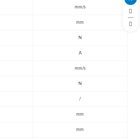
mm/s
mm
N
A
mm/s
N
/
mm
mm