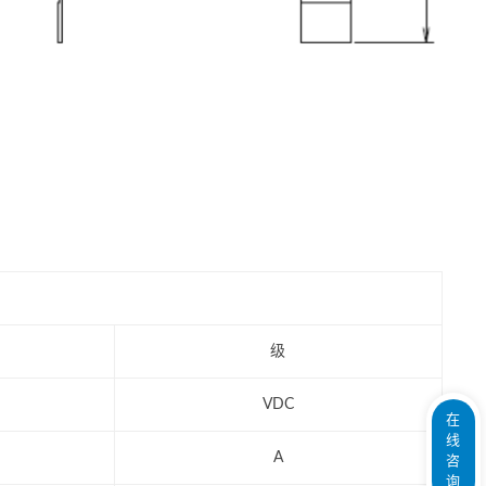
级
VDC
在
线
A
咨
询