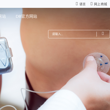
语言
网上商城
网站
DB官方网站
费
机器人
星减速箱（高性能版）
零背隙齿轮箱
模组
仿生机器人灵巧手
距调节驱动系统
ZWSMD Φ4mm系列
电路板
ZWSMD Φ6mm系列
ZWSMD Φ8mm系列
ZWSMD Φ10mm系列
ZWSMD Φ12mm系列
ZWSMD Φ16mm系列
ZWSMD Φ19mm系列