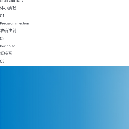
small and light
体小质轻
01
Precision injection
准确注射
02
low noise
低噪音
03