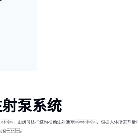
注射泵系统
，由螺母丝杆结构推动注射活塞，根据人体所需剂量
设备。