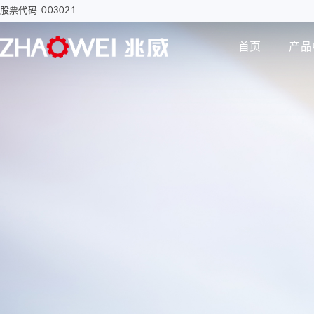
股票代码 003021
首页
产品
汽车电子
智慧医疗
步进电机
编码器
智能汽车屏幕解决方案
骨科手术创面清洗泵
电子驻车MGU
胰岛素注射泵
Φ8mm 编码器
研发实力
企业动态
公司介绍
电机
智能尾门伸缩
移液工作站驱动系统
Φ12mm 编码器
拇指并排直线电机
Φ22mm 编码器
Φ12mm拇指直线电机
Φ38mm 编码器
Φ12mm掌心直线电
机-1
无刷空心杯电机
Φ12mm掌心直线电